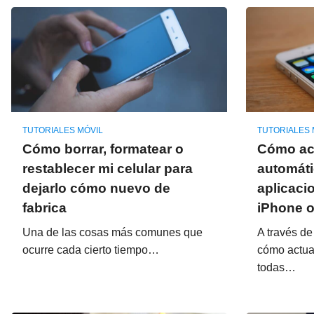
TUTORIALES MÓVIL
TUTORIALES 
Cómo borrar, formatear o
Cómo act
restablecer mi celular para
automáti
dejarlo cómo nuevo de
aplicaci
fabrica
iPhone 
Una de las cosas más comunes que
A través d
ocurre cada cierto tiempo…
cómo actua
todas…