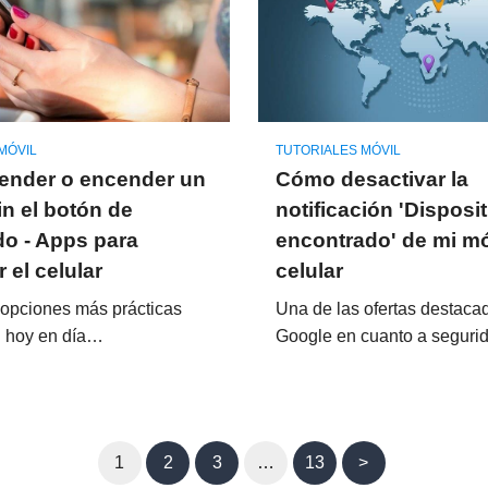
MÓVIL
TUTORIALES MÓVIL
ender o encender un
Cómo desactivar la
in el botón de
notificación 'Disposi
o - Apps para
encontrado' de mi mó
 el celular
celular
 opciones más prácticas
Una de las ofertas destaca
n hoy en día…
Google en cuanto a segur
1
2
3
…
13
>