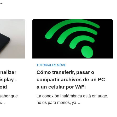
y…
TUTORIALES MÓVIL
nalizar
Cómo transferir, pasar o
splay -
compartir archivos de un PC
oid
a un celular por WiFi
saber que
La conexión inalámbrica está en auge,
na…
no es para menos, ya…