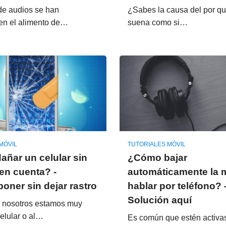
de audios se han
¿Sabes la causa del por qué
 en el alimento de…
suena como si…
MÓVIL
TUTORIALES MÓVIL
ñar un celular sin
¿Cómo bajar
en cuenta? -
automáticamente la 
ner sin dejar rastro
hablar por teléfono? 
Solución aquí
, nosotros estamos muy
celular o al…
Es común que estén activa