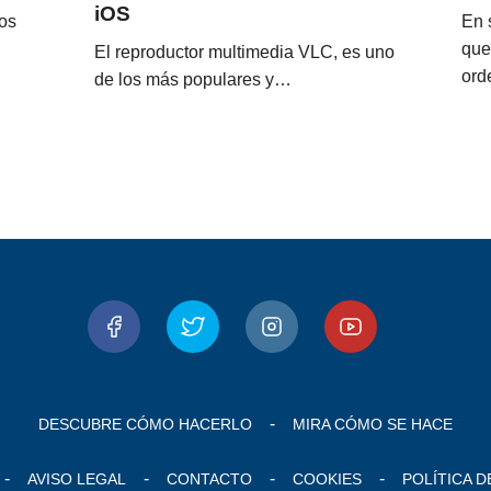
iOS
os
En 
que
El reproductor multimedia VLC, es uno
ord
de los más populares y…
DESCUBRE CÓMO HACERLO
MIRA CÓMO SE HACE
AVISO LEGAL
CONTACTO
COOKIES
POLÍTICA D