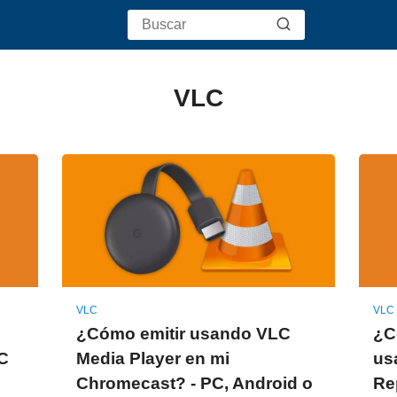
VLC
VLC
VLC
¿Cómo emitir usando VLC
¿C
C
Media Player en mi
us
Chromecast? - PC, Android o
Re