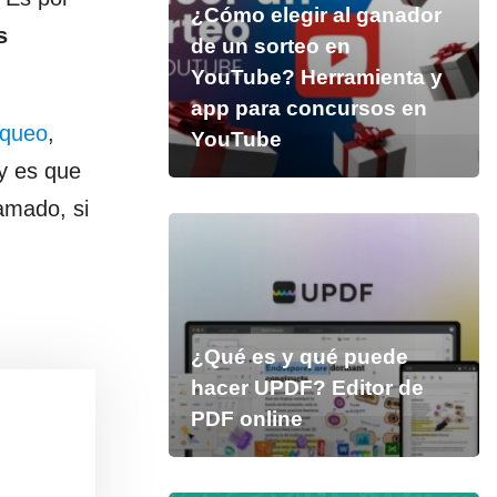
¿Cómo elegir al ganador
s
de un sorteo en
YouTube? Herramienta y
app para concursos en
oqueo
,
YouTube
y es que
amado, si
¿Qué es y qué puede
hacer UPDF? Editor de
PDF online