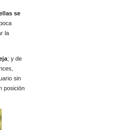
ellas se
 boca
r la
eja
; y de
onces,
ario sin
n posición