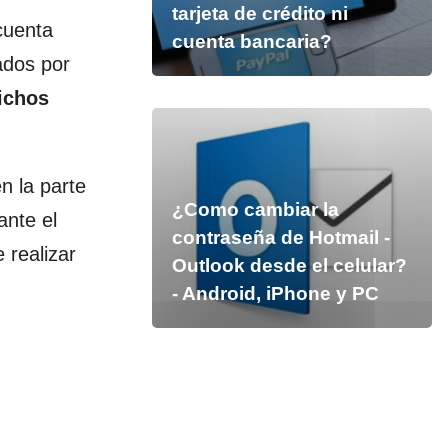
tarjeta de crédito ni
cuenta
cuenta bancaria?
ados por
ichos
n la parte
¿Como cambiar la
nte el
contraseña de Hotmail -
 realizar
Outlook desde el celular?
- Android, iPhone y PC