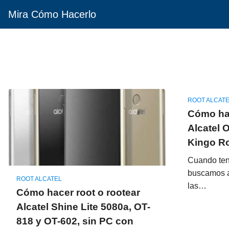
Mira Cómo Hacerlo
ROOT ALCAT
Cómo hac
Alcatel 
Kingo Ro
Cuando ten
buscamos ac
ROOT ALCATEL
las…
Cómo hacer root o rootear
Alcatel Shine Lite 5080a, OT-
818 y OT-602, sin PC con