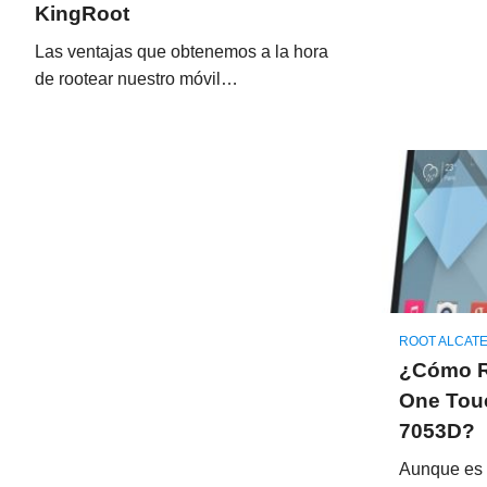
KingRoot
Las ventajas que obtenemos a la hora
de rootear nuestro móvil…
ROOT ALCAT
¿Cómo Ro
One Touc
7053D?
Aunque es c