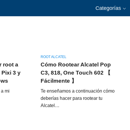
Categorías
ROOT ALCATEL
 root a
Cómo Rootear Alcatel Pop
Pixi 3 y
C3, 818, One Touch 602 【
ows
Fácilmente 】
 a mi
Te enseñamos a continuación cómo
deberías hacer para rootear tu
Alcatel…