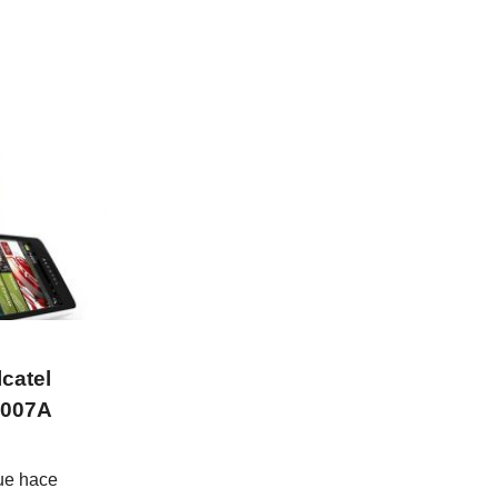
catel
4007A
que hace