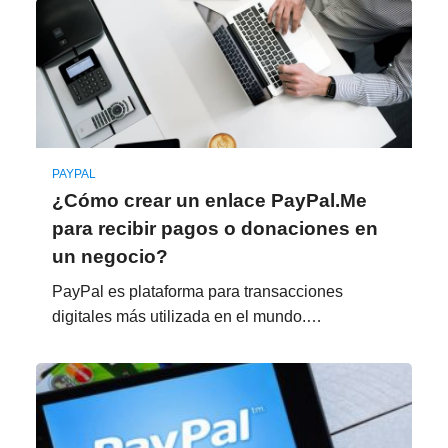
PAYPAL
¿Cómo crear un enlace PayPal.Me
para recibir pagos o donaciones en
un negocio?
PayPal es plataforma para transacciones
digitales más utilizada en el mundo.…