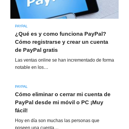
PAYPAL
¿Qué es y como funciona PayPal?
Cómo registrarse y crear un cuenta
de PayPal gratis
Las ventas online se han incrementado de forma
notable en los…
PAYPAL
Cómo eliminar o cerrar mi cuenta de
PayPal desde mi móvil o PC ¡Muy
fácil!
Hoy en día son muchas las personas que
poseen una cuenta…