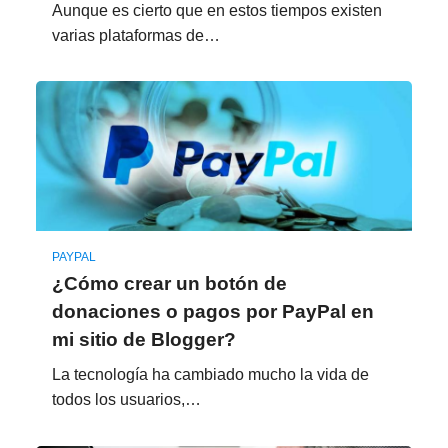
Aunque es cierto que en estos tiempos existen
varias plataformas de…
PAYPAL
¿Cómo crear un botón de
donaciones o pagos por PayPal en
mi sitio de Blogger?
La tecnología ha cambiado mucho la vida de
todos los usuarios,…