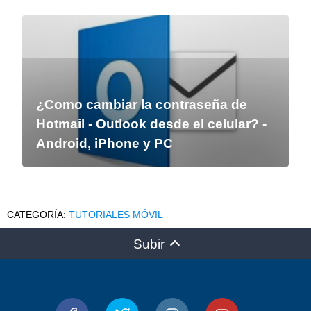
¿Como cambiar la contraseña de
Hotmail - Outlook desde el celular? -
Android, iPhone y PC
TUTORIALES MÓVIL
Subir