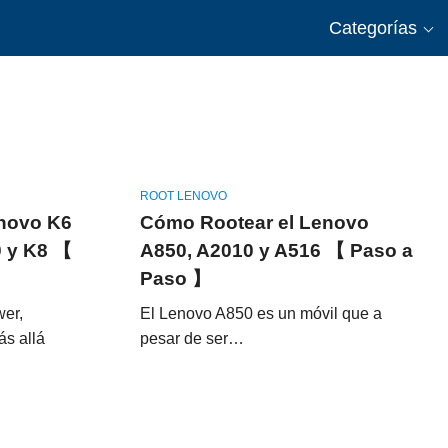
Categorías
ROOT LENOVO
novo K6
Cómo Rootear el Lenovo
0 y K8 【
A850, A2010 y A516 【 Paso a
Paso 】
wer,
El Lenovo A850 es un móvil que a
s allá
pesar de ser…