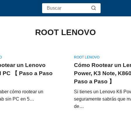
ROOT LENOVO
O
ROOT LENOVO
otear un Lenovo
Cómo Rootear un Le
N PC 【 Paso a Paso
Power, K3 Note, K86
Paso a Paso 】
aber cómo rootear un
Si tienes un Lenovo K6 Po
ab sin PC en 5…
seguramente sabrás que má
de…