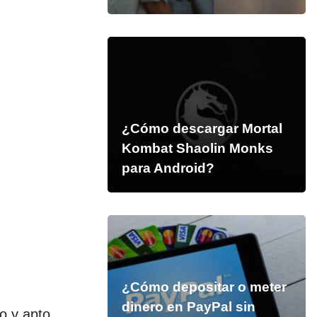
¿Cómo descargar Mortal
Kombat Shaolin Monks
para Android?
¿Cómo depositar o meter
dinero en PayPal sin
o y apto