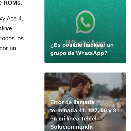
re ROMs
.
xy Ace 4,
sirve
 todos los
¿Es posible hackear un
 por un
grupo de WhatsApp?
Error de llamada
terminada 41, 127, 50 y 31
en mi línea Telcel -
Solución rápida