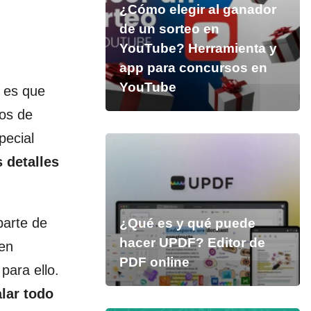
¿Cómo elegir al ganador
de un sorteo en
YouTube? Herramienta y
app para concursos en
YouTube
o es que
sos de
pecial
 detalles
parte de
¿Qué es y qué puede
hacer UPDF? Editor de
 en
PDF online
para ello.
alar todo