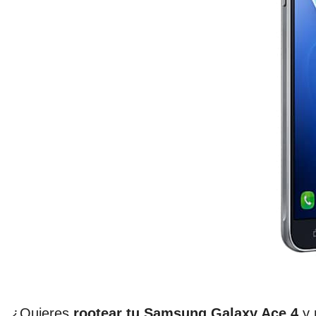
¿Quieres
rootear tu Samsung Galaxy Ace 4
y 