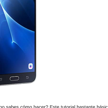
no sabes cómo hacer? Este tutorial bastante básic