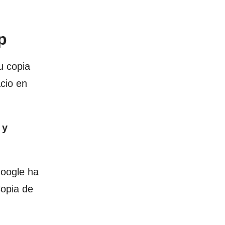
p
u copia
cio en
,
y
Google ha
Copia de