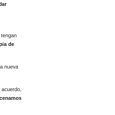
dar
e tengan
pia de
na nueva
 acuerdo,
acenamos