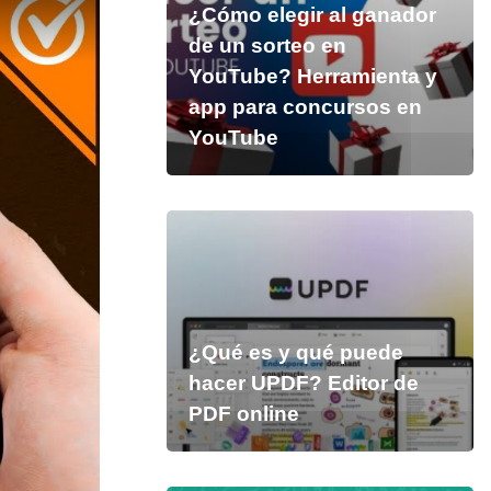
¿Cómo elegir al ganador
de un sorteo en
YouTube? Herramienta y
app para concursos en
YouTube
¿Qué es y qué puede
hacer UPDF? Editor de
PDF online