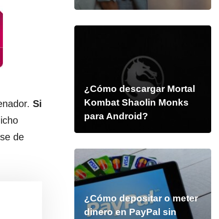
¿Cómo descargar Mortal
Kombat Shaolin Monks
denador.
Si
para Android?
dicho
ase de
¿Cómo depositar o meter
dinero en PayPal sin