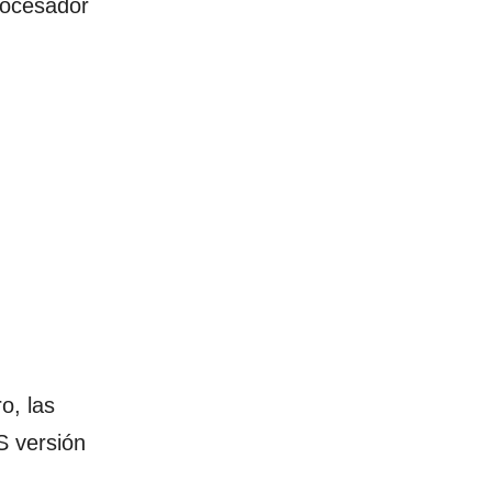
rocesador
o, las
S versión