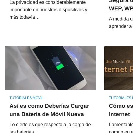
Segura d
La privacidad es considerablemente
WEP, WP
importante en nuestros dispositivos y
más todavía…
A medida q
aprender a
TUTORIALES MÓVIL
TUTORIALES 
Así es como Deberías Cargar
Cómo es
una Batería de Móvil Nueva
Internet
Lo cierto es que respecto a la carga de
Lamentable
las baterías…
común en e