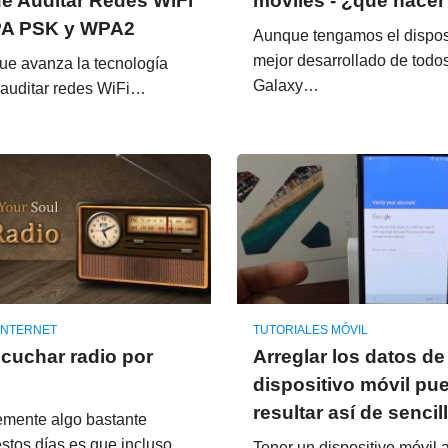
e Auditar Redes WiFi
móviles - ¿qué hacer
A PSK y WPA2
Aunque tengamos el disposi
mejor desarrollado de todo
ue avanza la tecnología
Galaxy…
 auditar redes WiFi…
INTERNET
TUTORIALES MÓVIL
cuchar radio por
Arreglar los datos de
dispositivo móvil pu
resultar así de sencil
mente algo bastante
stos días es que incluso
Tener un dispositivo móvil 