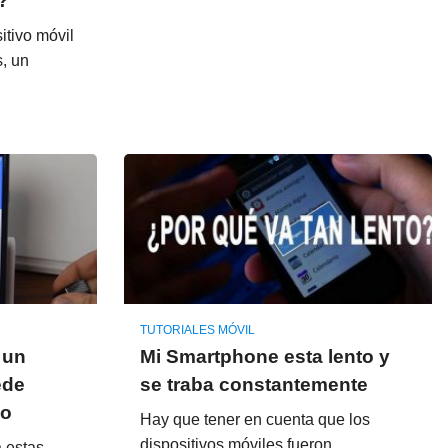
?
tivo móvil
s, un
TUTORIALES MÓVIL
 un
Mi Smartphone esta lento y
ede
se traba constantemente
lo
Hay que tener en cuenta que los
dispositivos móviles fueron
a estas