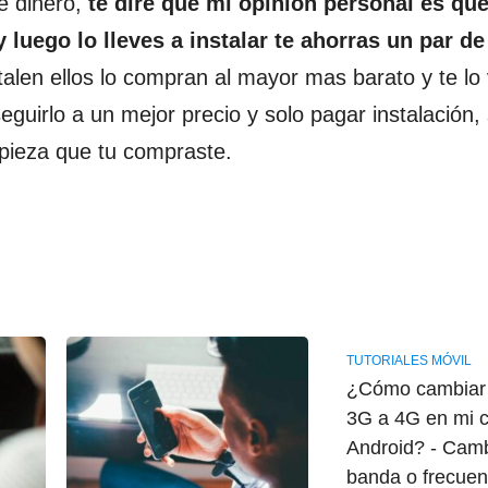
 dinero,
te diré que mi opinión personal es qu
 luego lo lleves a instalar te ahorras un par de
talen ellos lo compran al mayor mas barato y te l
guirlo a un mejor precio y solo pagar instalación, 
a pieza que tu compraste.
TUTORIALES MÓVIL
¿Cómo cambiar 
3G a 4G en mi c
Android? - Cam
banda o frecuen