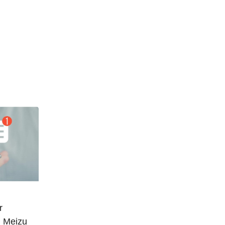
r
l Meizu