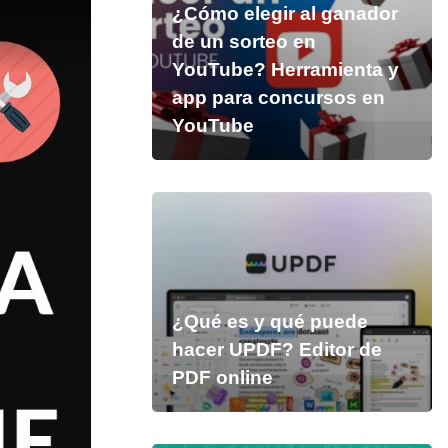
¿Cómo elegir al ganador
de un sorteo en
YouTube? Herramienta y
app para concursos en
YouTube
¿Qué es y qué puede
hacer UPDF? Editor de
PDF online