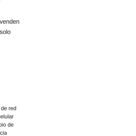
e
o venden
solo
de red
elular
bio de
cia