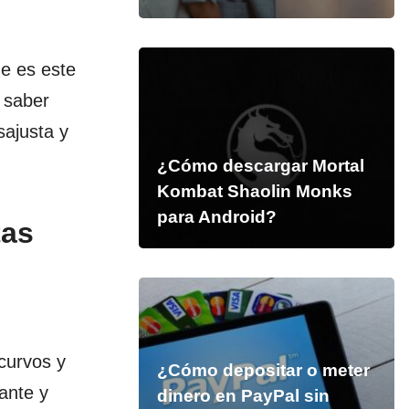
e es este
 saber
sajusta y
¿Cómo descargar Mortal
Kombat Shaolin Monks
para Android?
tas
curvos y
¿Cómo depositar o meter
ante y
dinero en PayPal sin