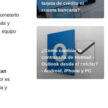
tarjeta de crédito ni
cuenta bancaria?
someterlo
más y
l equipo
¿Como cambiar la
contraseña de Hotmail -
Outlook desde el celular?
- Android, iPhone y PC
tan
or es
da y