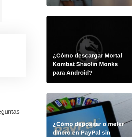
¿Cómo descargar Mortal
Kombat Shaolin Monks
para Android?
eguntas
¿Cómo depositar o meter
dinero en PayPal sin