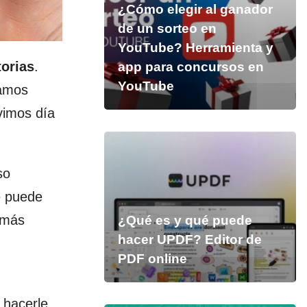
¿Cómo elegir al ganador
de un sorteo en
YouTube? Herramienta y
torias
.
app para concursos en
YouTube
eamos
vimos día
so
e puede
 más
¿Qué es y qué puede
hacer UPDF? Editor de
PDF online
 hacerle