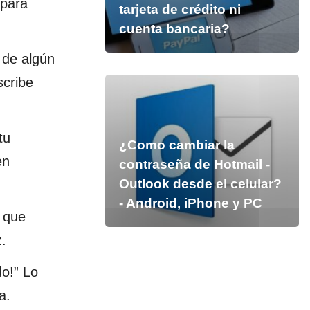
 para
tarjeta de crédito ni
cuenta bancaria?
 de algún
scribe
tu
¿Como cambiar la
en
contraseña de Hotmail -
Outlook desde el celular?
- Android, iPhone y PC
que
.
o!” Lo
a.