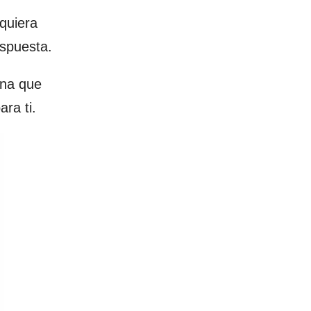
quiera
espuesta.
ona que
ra ti.