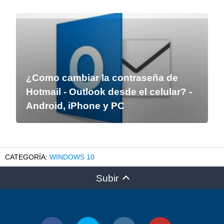
¿Como cambiar la contraseña de
Hotmail - Outlook desde el celular? -
Android, iPhone y PC
WINDOWS 10
Subir