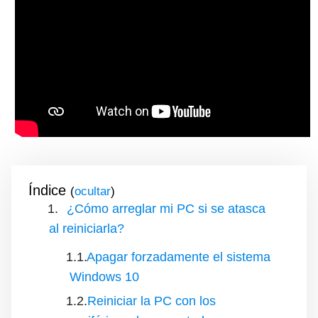
Índice
(
)
¿Cómo arreglar mi PC si se atasca
al reiniciarla?
Apagar forzadamente el sistema
Windows 10
Reiniciar la PC con los