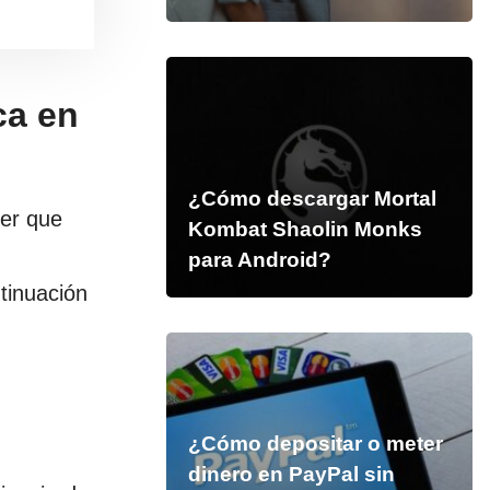
ca en
¿Cómo descargar Mortal
ber que
Kombat Shaolin Monks
para Android?
tinuación
¿Cómo depositar o meter
dinero en PayPal sin