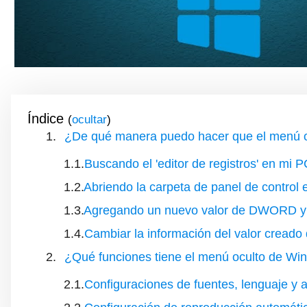
Índice
(
)
¿De qué manera puedo hacer que el menú o
Buscando el 'editor de registros' en mi 
Abriendo la carpeta de panel de contr
Agregando un nuevo valor de DWORD y
Cambiar la información del valor creado 
¿Qué funciones tiene el menú oculto de W
Configuraciones de fuentes, lenguaje y 