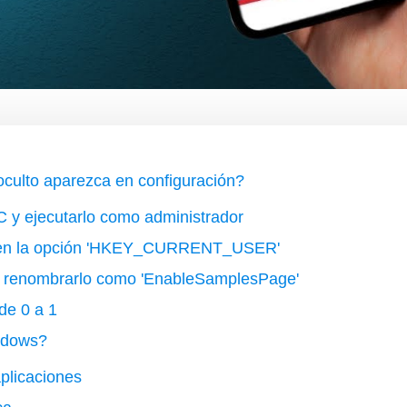
culto aparezca en configuración?
PC y ejecutarlo como administrador
ol en la opción 'HKEY_CURRENT_USER'
 renombrarlo como 'EnableSamplesPage'
de 0 a 1
indows?
aplicaciones