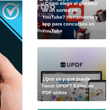
¿Cómo elegir al ganador
de un sorteo en
YouTube? Herramienta y
app para concursos en
YouTube
¿Qué es y qué puede
hacer UPDF? Editor de
PDF online