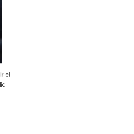
r el
ic