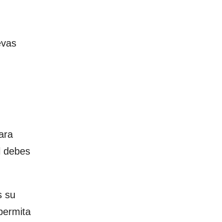
evas
ara
l debes
s su
permita