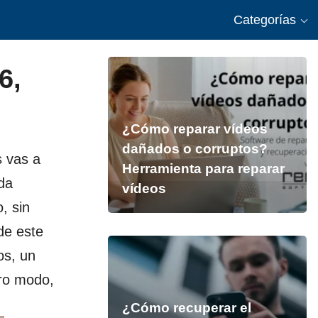
Categorías
6,
¿Cómo reparar vídeos
dañados o corruptos?
s vas a
Herramienta para reparar
da
vídeos
, sin
de este
os, un
tro modo,
¿Cómo recuperar el