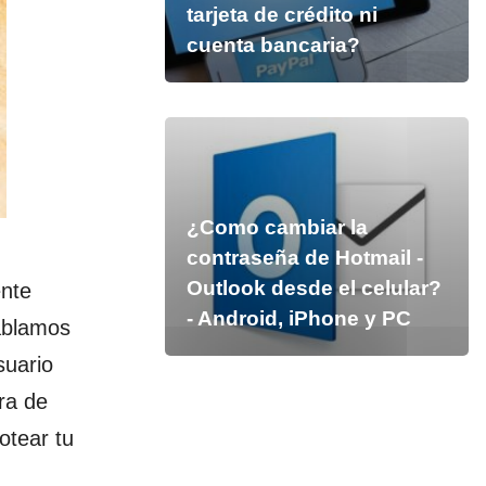
tarjeta de crédito ni
cuenta bancaria?
¿Como cambiar la
contraseña de Hotmail -
Outlook desde el celular?
ente
- Android, iPhone y PC
ablamos
suario
ra de
otear tu