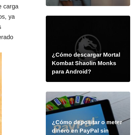
e carga
os, ya
s
erado
¿Cómo descargar Mortal
Kombat Shaolin Monks
para Android?
¿Cómo depositar o meter
dinero en PayPal sin