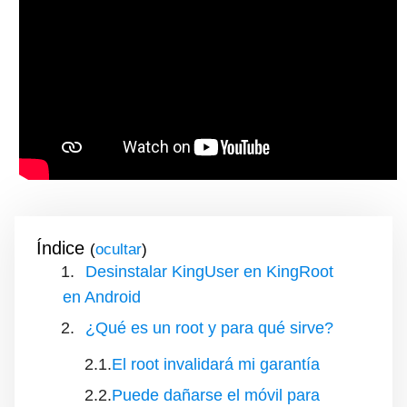
Índice
(
)
Desinstalar KingUser en KingRoot
en Android
¿Qué es un root y para qué sirve?
El root invalidará mi garantía
Puede dañarse el móvil para