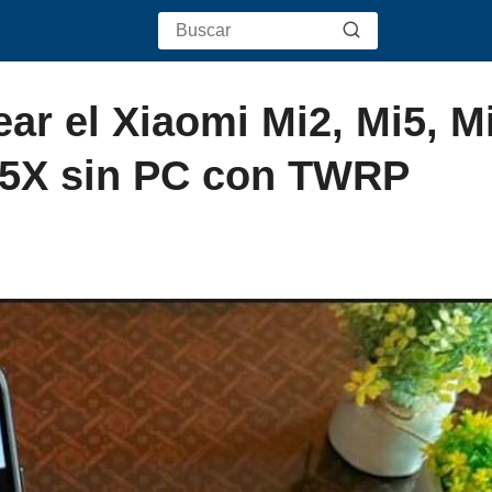
ar el Xiaomi Mi2, Mi5, M
i 5X sin PC con TWRP