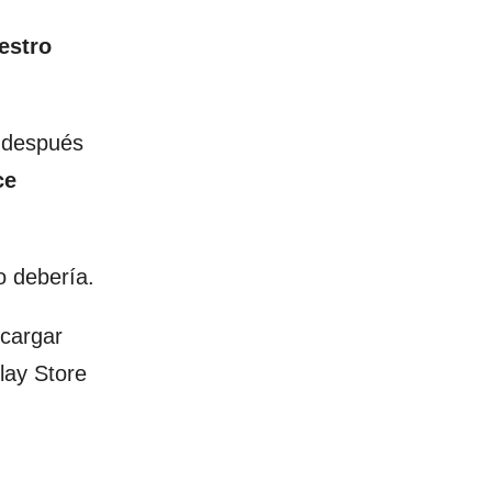
estro
r después
ce
o debería.
scargar
lay Store