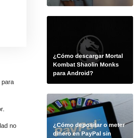
¿Cómo descargar Mortal
Kombat Shaolin Monks
para Android?
 para
r.
¿Cómo depositar o meter
dad no
dinero en PayPal sin