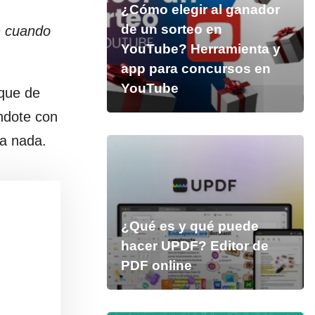
¿Cómo elegir al ganador
de un sorteo en
n cuando
YouTube? Herramienta y
app para concursos en
YouTube
que de
ndote con
ra nada.
¿Qué es y qué puede
hacer UPDF? Editor de
PDF online