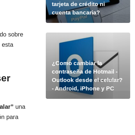
tarjeta de crédito ni
cuenta bancaria?
ndo sobre
 esta
¿Como cambiar la
contraseña de Hotmail -
ser
Outlook desde el celular?
- Android, iPhone y PC
alar”
una
ón para