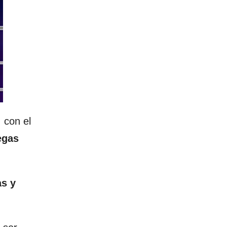
 con el
egas
as y