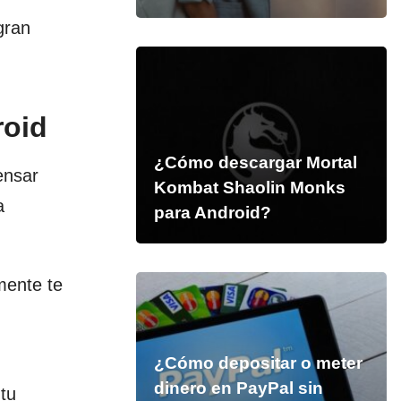
gran
roid
¿Cómo descargar Mortal
ensar
Kombat Shaolin Monks
a
para Android?
mente te
¿Cómo depositar o meter
dinero en PayPal sin
 tu