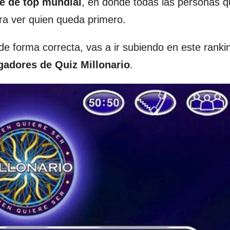
e de top mundial
, en donde todas las personas 
ara ver quien queda primero.
 forma correcta, vas a ir subiendo en este ranki
ugadores de
Quiz Millonario
.