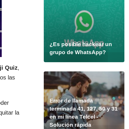
¿Es posible hackear un
grupo de WhatsApp?
ji Quiz
,
os las
Error de llamada
oder
terminada 41, 127, 50 y 31
uitar la
en mi línea Telcel -
Solución rápida