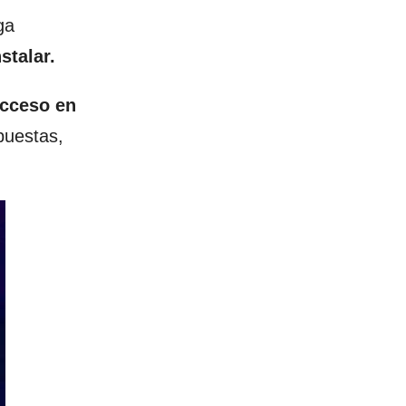
ga
stalar.
cceso en
puestas,