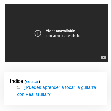
Índice
(
)
¿Puedes aprender a tocar la guitarra
con Real Guitar?