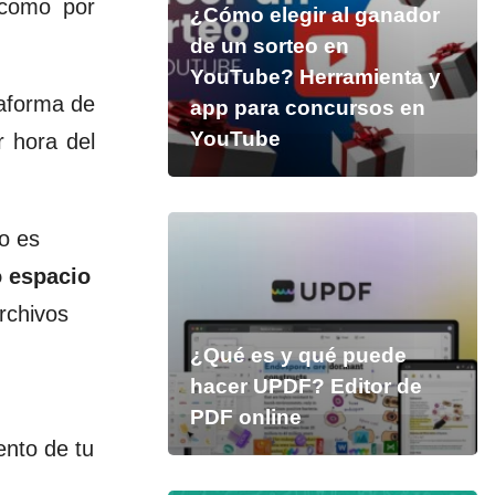
 como por
¿Cómo elegir al ganador
de un sorteo en
YouTube? Herramienta y
taforma de
app para concursos en
YouTube
r hora del
o es
 espacio
rchivos
¿Qué es y qué puede
hacer UPDF? Editor de
PDF online
ento de tu