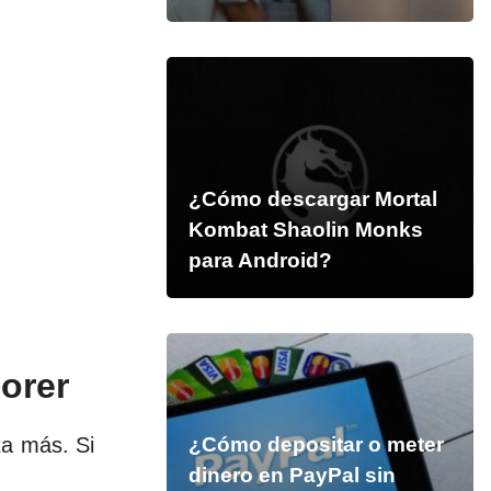
¿Cómo descargar Mortal
Kombat Shaolin Monks
para Android?
orer
ta más. Si
¿Cómo depositar o meter
dinero en PayPal sin