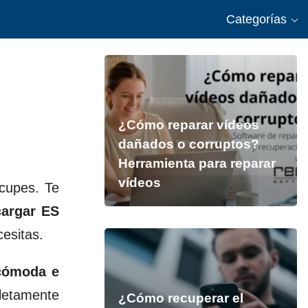
Categorías
¿Cómo reparar vídeos
dañados o corruptos?
Herramienta para reparar
vídeos
ocupes. Te
cargar ES
cesitas.
 cómoda e
pletamente
¿Cómo recuperar el