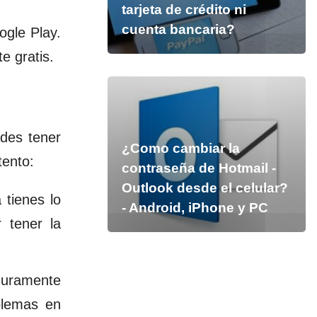
tarjeta de crédito ni
cuenta bancaria?
ogle Play.
e gratis.
des tener
¿Como cambiar la
tento:
contraseña de Hotmail -
Outlook desde el celular?
 tienes lo
- Android, iPhone y PC
 tener la
eguramente
blemas en