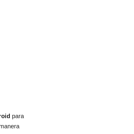
roid
para
 manera