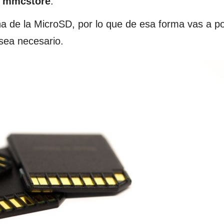
r
mmcstore
.
ña de la MicroSD, por lo que de esa forma vas a p
 sea necesario.