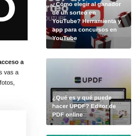
¿Cómo elegir al ganador
de un sorteo en
YouTube? Herramienta y
app para concursos en
YouTube
acceso a
s vas a
fotos,
¿Qué es y qué puede
hacer UPDF? Editor de
PDF online