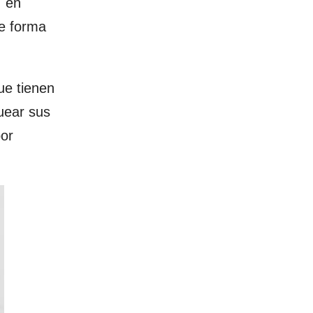
, en
e forma
ue tienen
uear sus
por