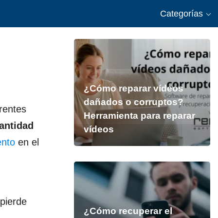
Categorías
¿Cómo reparar vídeos
dañados o corruptos?
rentes
Herramienta para reparar
antidad
vídeos
ento
en el
.
pierde
¿Cómo recuperar el