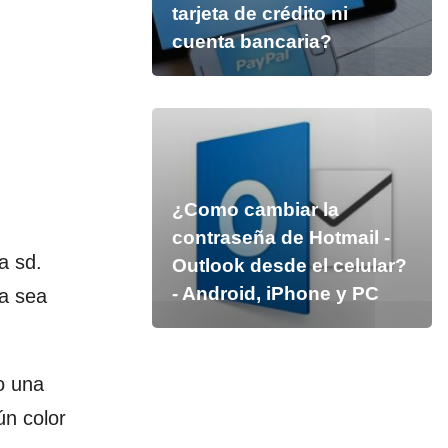
tarjeta de crédito ni
cuenta bancaria?
¿Como cambiar la
contraseña de Hotmail -
a sd.
Outlook desde el celular?
- Android, iPhone y PC
ya sea
o una
ún color