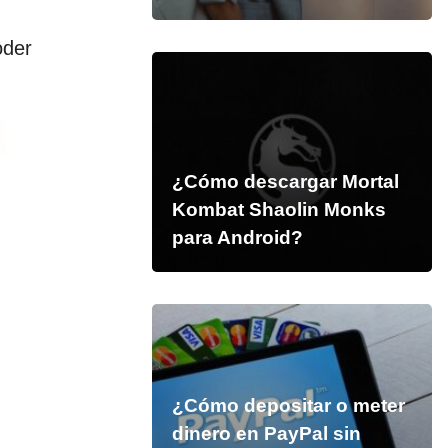
oder
¿Cómo descargar Mortal
Kombat Shaolin Monks
para Android?
¿Cómo depositar o meter
dinero en PayPal sin