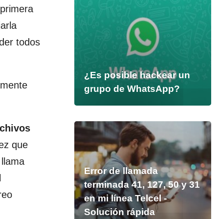
 primera
arla
der todos
¿Es posible hackear un
amente
grupo de WhatsApp?
rchivos
vez que
 llama
Error de llamada
l
terminada 41, 127, 50 y 31
reo
en mi línea Telcel -
Solución rápida