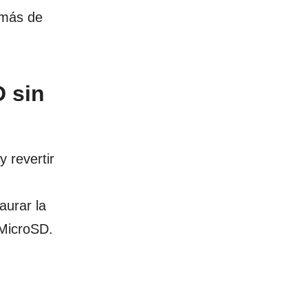
 más de
D sin
 revertir
aurar la
 MicroSD.