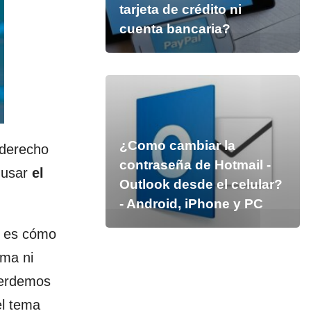
tarjeta de crédito ni
cuenta bancaria?
¿Como cambiar la
 derecho
contraseña de Hotmail -
s usar
el
Outlook desde el celular?
- Android, iPhone y PC
e es cómo
ama ni
perdemos
el tema