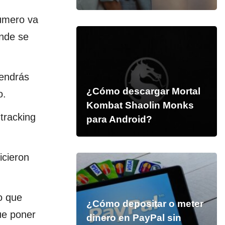
número va
nde se
tendrás
¿Cómo descargar Mortal
o.
Kombat Shaolin Monks
tracking
para Android?
icieron
co que
¿Cómo depositar o meter
ue poner
dinero en PayPal sin