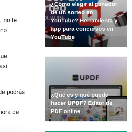
¿Cómo elegir al ganador
de un sorteo en
, no te
YouTube? Herramienta y
app para concursos en
 no
YouTube
que
así
nde podrás
¿Qué es y qué puede
hacer UPDF? Editor de
PDF online
 hora de