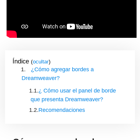
Índice
(
)
¿Cómo agregar bordes a
Dreamweaver?
¿ Cómo usar el panel de borde
que presenta Dreamweaver?
Recomendaciones