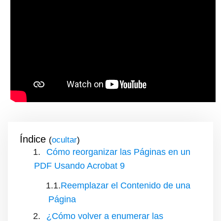
Índice
(
)
Cómo reorganizar las Páginas en un
PDF Usando Acrobat 9
Reemplazar el Contenido de una
Página
¿Cómo volver a enumerar las