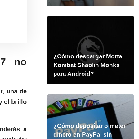
¿Cómo descargar Mortal
J7 no
Kombat Shaolin Monks
para Android?
ar,
una de
el brillo
¿Cómo depositar o meter
enderás a
dinero en PayPal sin