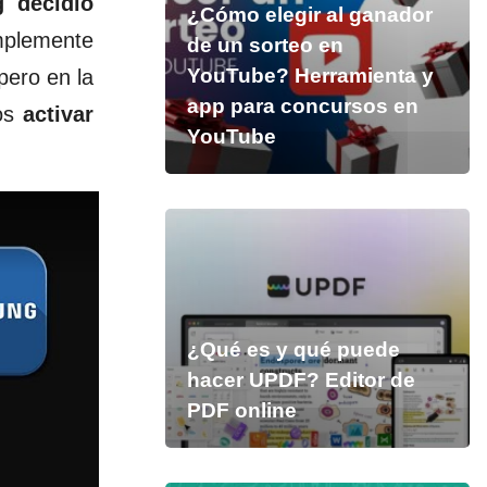
 decidió
¿Cómo elegir al ganador
implemente
de un sorteo en
YouTube? Herramienta y
pero en la
app para concursos en
mos
activar
YouTube
¿Qué es y qué puede
hacer UPDF? Editor de
PDF online