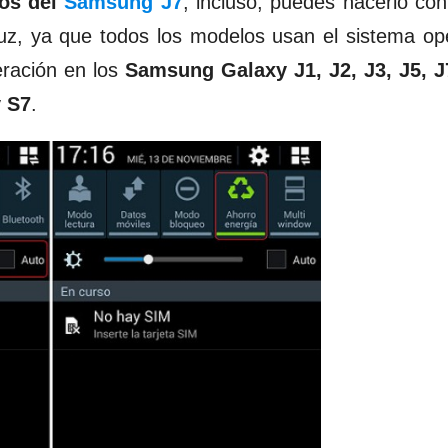
vos del
Samsung J7
, incluso, puedes hacerlo con
z, ya que todos los modelos usan el sistema op
peración en los
Samsung Galaxy J1, J2, J3, J5, J
y S7
.