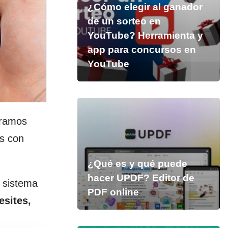
¿Cómo elegir al ganador
de un sorteo en
YouTube? Herramienta y
app para concursos en
YouTube
ramos
os con
¿Qué es y qué puede
hacer UPDF? Editor de
l sistema
PDF online
esites,