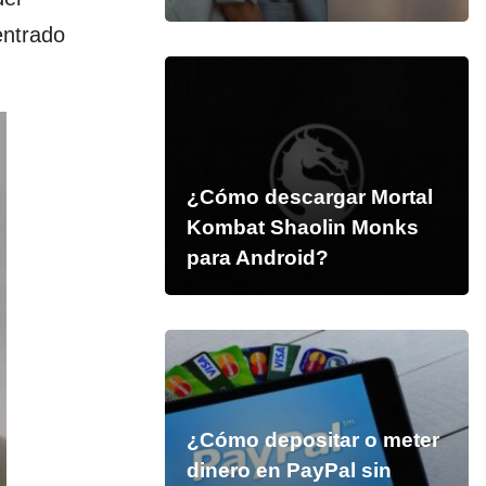
ntrado
¿Cómo descargar Mortal
Kombat Shaolin Monks
para Android?
¿Cómo depositar o meter
dinero en PayPal sin