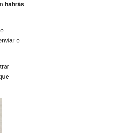
ón
habrás
lo
enviar o
trar
que