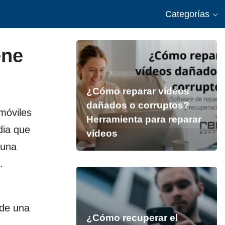
Categorías
ene
¿Cómo reparar vídeos
dañados o corruptos?
móviles
Herramienta para reparar
dia que
vídeos
 una
.
 de una
¿Cómo recuperar el