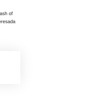
lash of
teresada