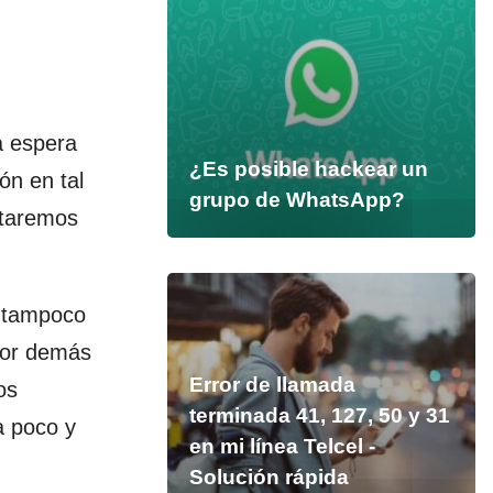
a espera
¿Es posible hackear un
ón en tal
grupo de WhatsApp?
staremos
e tampoco
 por demás
Error de llamada
os
terminada 41, 127, 50 y 31
a poco y
en mi línea Telcel -
Solución rápida