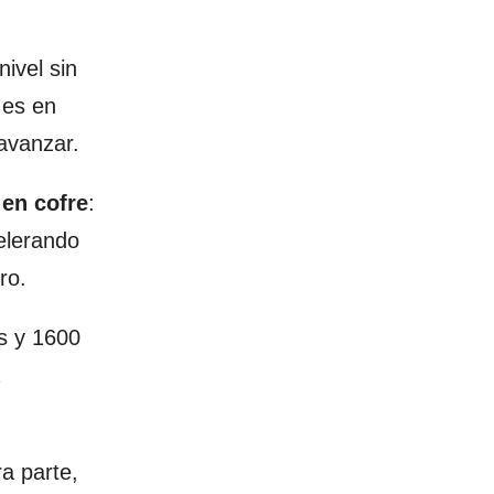
nivel sin
 es en
avanzar.
 en cofre
:
elerando
ro.
as y 1600
a parte,