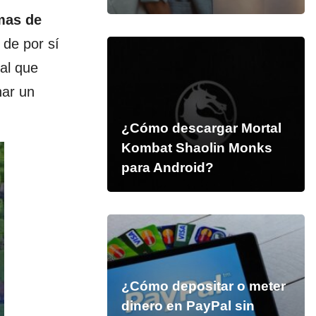
mas de
 de por sí
al que
nar un
¿Cómo descargar Mortal
Kombat Shaolin Monks
para Android?
¿Cómo depositar o meter
dinero en PayPal sin