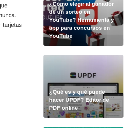
¿Cómo elegir al ganador
que
de un sorteo en
 nunca.
YouTube? Herramienta y
 tarjetas
app para concursos en
.
YouTube
¿Qué es y qué puede
hacer UPDF? Editor de
PDF online