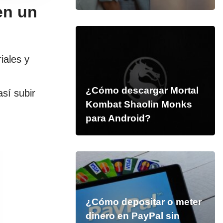
en un
iales y
¿Cómo descargar Mortal
así subir
Kombat Shaolin Monks
para Android?
¿Cómo depositar o meter
dinero en PayPal sin