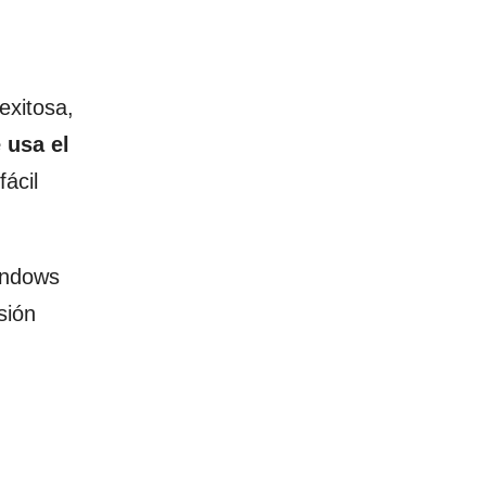
exitosa,
 usa el
ácil
Windows
sión