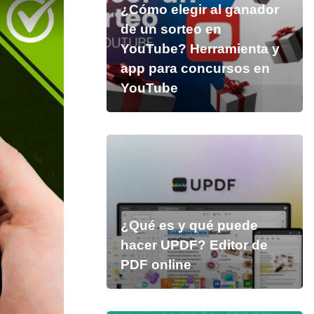
¿Cómo elegir al ganador
de un sorteo en
YouTube? Herramienta y
app para concursos en
YouTube
¿Qué es y qué puede
hacer UPDF? Editor de
PDF online