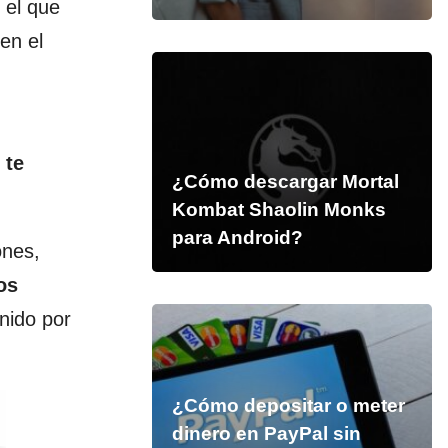
n el que
en el
te
¿Cómo descargar Mortal
Kombat Shaolin Monks
para Android?
ones,
os
nido por
¿Cómo depositar o meter
dinero en PayPal sin