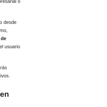
esarial o
to desde
omo,
 de
el usuario
drás
ivos.
 en