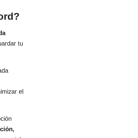
ord?
da
uardar tu
mada
imizar el
pción
pción,