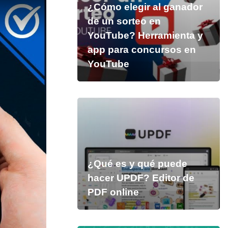
¿Cómo elegir al ganador
de un sorteo en
YouTube? Herramienta y
app para concursos en
YouTube
¿Qué es y qué puede
hacer UPDF? Editor de
PDF online