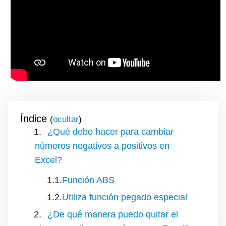
Índice
(
)
¿Qué debo hacer para cambiar
números negativos a positivos en
Excel?
Función ABS
Utiliza función pegado especial
¿De qué manera puedo quitar el