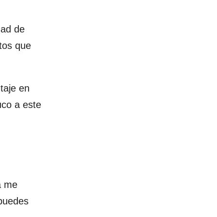
dad de
ntos que
taje en
uco a este
a me
 puedes