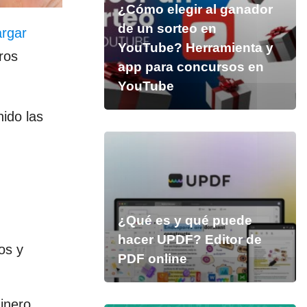
¿Cómo elegir al ganador
de un sorteo en
rgar
YouTube? Herramienta y
ros
app para concursos en
YouTube
nido las
¿Qué es y qué puede
hacer UPDF? Editor de
os y
PDF online
inero