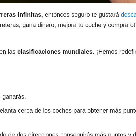
rreras infinitas,
entonces seguro te gustará
desca
arreteras, gana dinero, mejora tu coche y compra ot
 en las
clasificaciones mundiales
. ¡Hemos redefi
 ganarás.
lanta cerca de los coches para obtener más punt
do de dos direcciones conseguirás más puntos y d