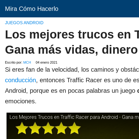
Mira Cómo Hacerlo
JUEGOS ANDROID
Los mejores trucos en T
Gana más vidas, dinero
Escrito por:
MCH
04 enero 2021
Si eres fan de la velocidad, los caminos y obst
conducción
, entonces Traffic Racer es uno de eso
Android, porque es en pocas palabras un juego
emociones.
Los Mejores Trucos en Traffic Racer para Android - Gana m