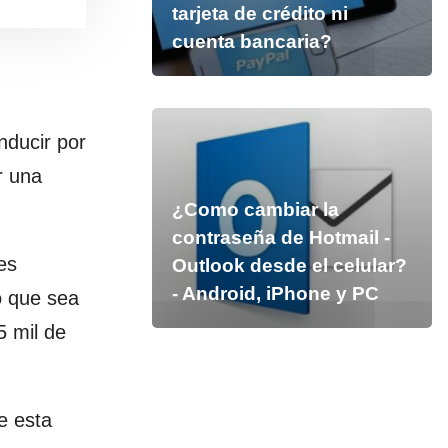
tarjeta de crédito ni
cuenta bancaria?
nducir por
r una
¿Como cambiar la
contraseña de Hotmail -
es
Outlook desde el celular?
- Android, iPhone y PC
o que sea
5 mil de
e esta