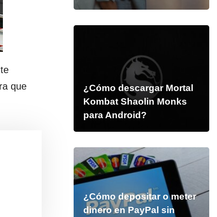
te
ra que
¿Cómo descargar Mortal
Kombat Shaolin Monks
para Android?
¿Cómo depositar o meter
dinero en PayPal sin