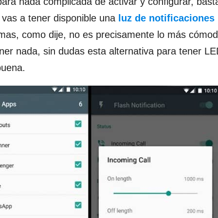
para nada complicada de activar y configurar, bast
 vas a tener disponible una
luz de notificaciones
emas, como dije, no es precisamente lo más cómod
er nada, sin dudas esta alternativa para tener L
buena.