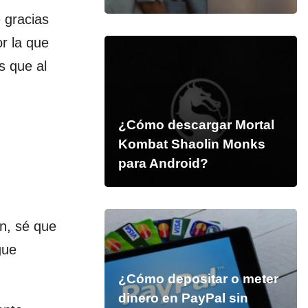
e gracias
r la que
s que al
n
¿Cómo descargar Mortal
Kombat Shaolin Monks
para Android?
ón, sé que
gue
¿Cómo depositar o meter
dinero en PayPal sin