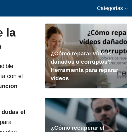
Categorías
 la
D
¿Cómo reparar vídeos
dañados o corruptos?
dible
Herramienta para reparar
ía con el
vídeos
unción
 dudas el
 para
¿Cómo recuperar el