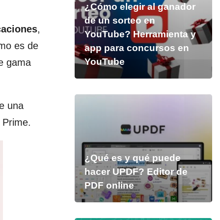
¿Cómo elegir al ganador
de un sorteo en
caciones
,
YouTube? Herramienta y
smo es de
app para concursos en
YouTube
de gama
e una
 Prime.
¿Qué es y qué puede
hacer UPDF? Editor de
PDF online