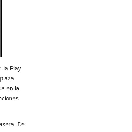
 la Play
splaza
da en la
opciones
rasera. De