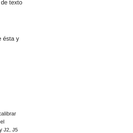
,
de texto
e ésta y
alibrar
 el
 J2, J5