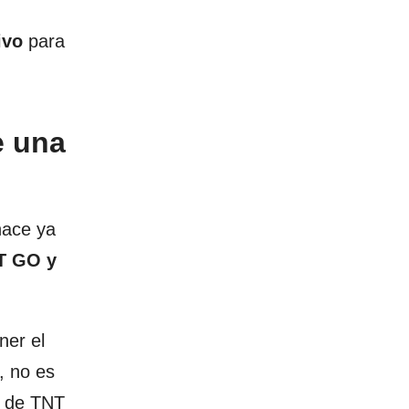
ivo
para
e una
hace ya
T GO y
ner el
, no es
s de TNT