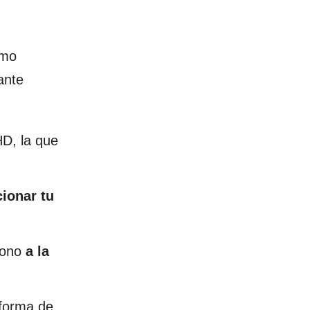
omo
ante
D, la que
cionar tu
ciono
a la
aforma de