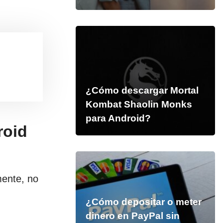
¿Cómo descargar Mortal
Kombat Shaolin Monks
para Android?
roid
mente, no
n
¿Cómo depositar o meter
dinero en PayPal sin