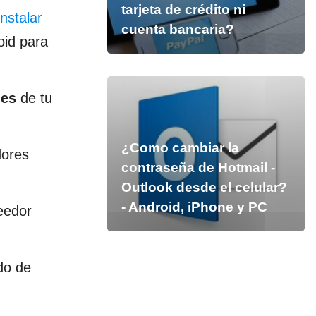
tarjeta de crédito ni
nstalar
cuenta bancaria?
oid para
nes
de tu
¿Como cambiar la
dores
contraseña de Hotmail -
Outlook desde el celular?
- Android, iPhone y PC
eedor
do de