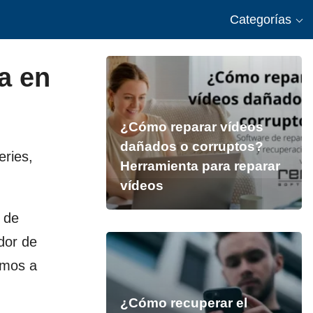
Categorías
a en
¿Cómo reparar vídeos
dañados o corruptos?
eries,
Herramienta para reparar
vídeos
 de
dor de
emos a
¿Cómo recuperar el