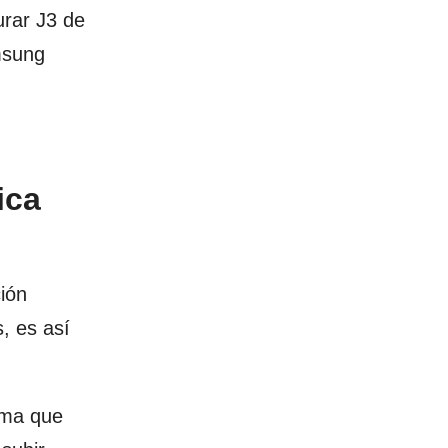
urar J3 de
msung
ica
ción
, es así
orma que