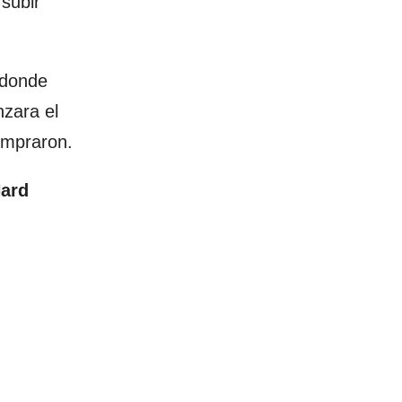
 subir
 donde
nzara el
compraron.
Hard