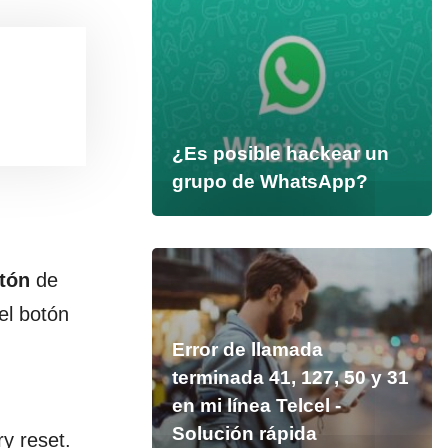
¿Es posible hackear un
grupo de WhatsApp?
tón
de
el botón
Error de llamada
terminada 41, 127, 50 y 31
en mi línea Telcel -
Solución rápida
ry reset.