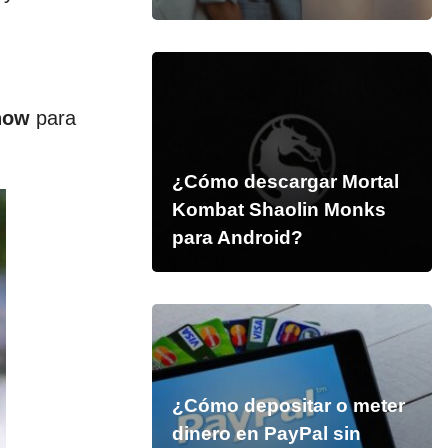
now
para
¿Cómo descargar Mortal
Kombat Shaolin Monks
para Android?
¿Cómo depositar o meter
dinero en PayPal sin