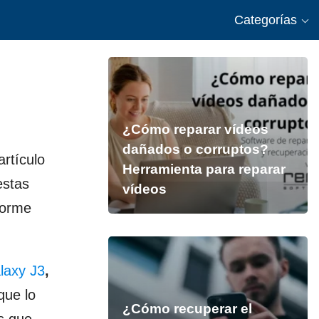
Categorías
¿Cómo reparar vídeos
dañados o corruptos?
artículo
Herramienta para reparar
estas
vídeos
norme
axy J3
,
que lo
¿Cómo recuperar el