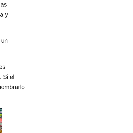
mas
ia y
 un
es
 Si el
enombrarlo