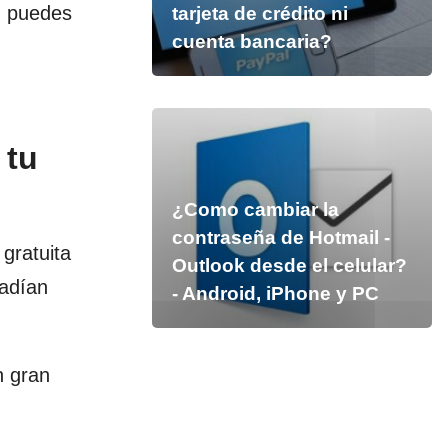
én puedes
tarjeta de crédito ni
cuenta bancaria?
 tu
¿Como cambiar la
contraseña de Hotmail -
gratuita
Outlook desde el celular?
ñadían
- Android, iPhone y PC
n gran