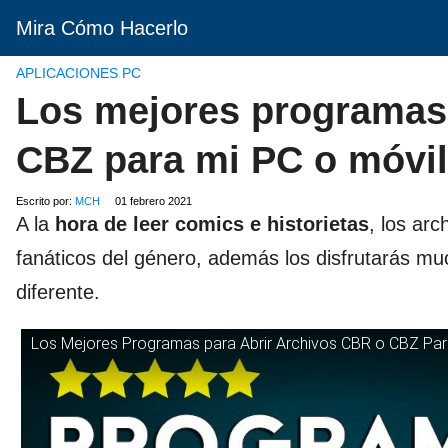
Mira Cómo Hacerlo
APLICACIONES PC
Los mejores programas 
CBZ para mi PC o móvil
Escrito por:
MCH
01 febrero 2021
A la
hora de leer comics e historietas
, los ar
fanáticos del género, además los disfrutarás m
diferente.
Los Mejores Programas para Abrir Archivos CBR o CBZ Par