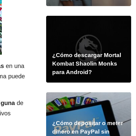
¿Cómo descargar Mortal
Kombat Shaolin Monks
as
en una
para Android?
rama puede
lguna
de
ivos
¿Cómo depositar o meter
dinero en PayPal sin