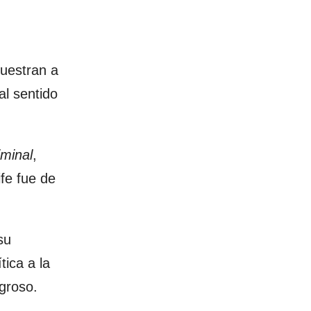
uestran a
al sentido
iminal
,
ife fue de
su
tica a la
igroso.