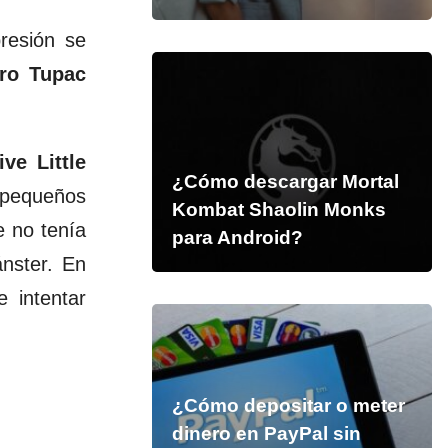
resión se
ero
Tupac
ve Little
¿Cómo descargar Mortal
s pequeños
Kombat Shaolin Monks
e no tenía
para Android?
ánster. En
 intentar
¿Cómo depositar o meter
dinero en PayPal sin