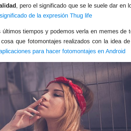
alidad
, pero el significado que se le suele dar en
significado de la expresión Thug life
s últimos tiempos y podemos verla en memes de t
a cosa que
fotomontajes
realizados con la idea d
aplicaciones para hacer fotomontajes en Android