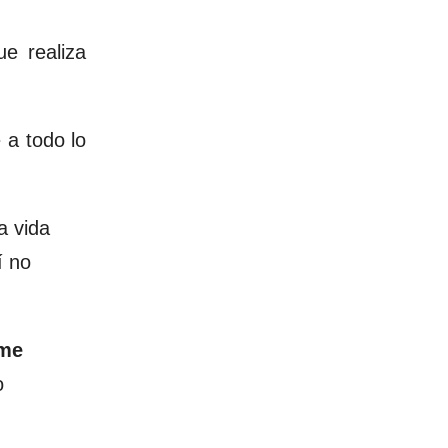
ue realiza
 a todo lo
a vida
í no
me
o