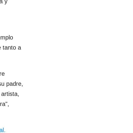
a y
emplo
 tanto a
re
su padre,
rtista,
ra",
al.