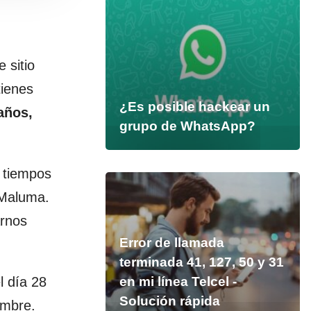
 sitio
tienes
¿Es posible hackear un
años,
grupo de WhatsApp?
s tiempos
 Maluma.
arnos
Error de llamada
terminada 41, 127, 50 y 31
l día 28
en mi línea Telcel -
Solución rápida
ombre.