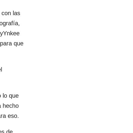
 con las
ografía,
 yYnkee
 para que
l
 lo que
a hecho
ara eso.
os de