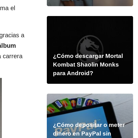
ama el
gracias a
lbum
a carrera
¿Cómo descargar Mortal
Kombat Shaolin Monks
para Android?
¿Cómo depositar o meter
dinero en PayPal sin