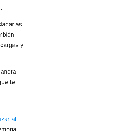
.
ladarlas
ambién
cargas y
manera
que te
izar al
emoria