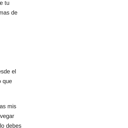
e tu
emas de
esde el
o que
cas mis
avegar
olo debes