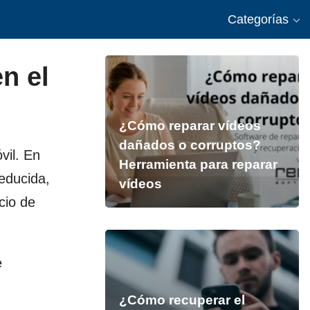
Categorías
n el
¿Cómo reparar vídeos
dañados o corruptos?
vil. En
Herramienta para reparar
educida,
vídeos
cio de
e
¿Cómo recuperar el