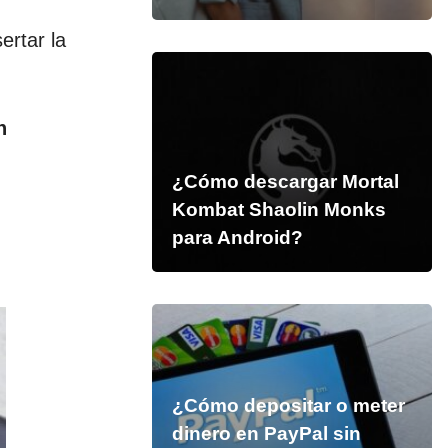
ertar la
n
¿Cómo descargar Mortal
Kombat Shaolin Monks
para Android?
¿Cómo depositar o meter
dinero en PayPal sin