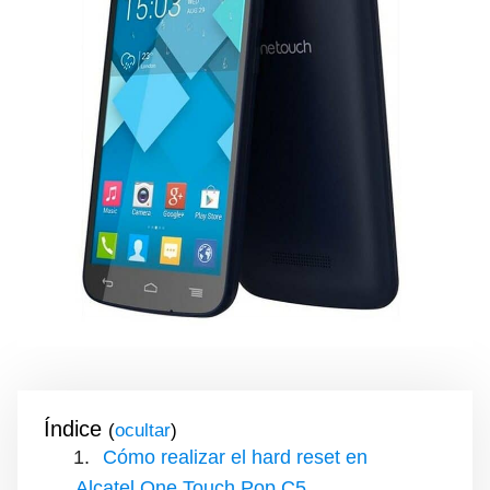
Índice
(
)
Cómo realizar el hard reset en
Alcatel One Touch Pop C5