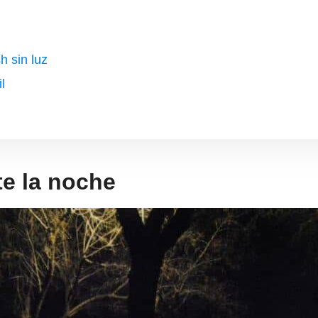
h sin luz
l
te la noche