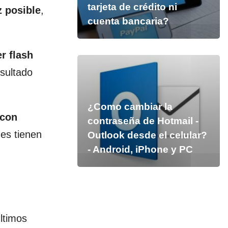
tarjeta de crédito ni
z posible
,
cuenta bancaria?
r flash
sultado
¿Como cambiar la
 con
contraseña de Hotmail -
nes tienen
Outlook desde el celular?
- Android, iPhone y PC
ltimos