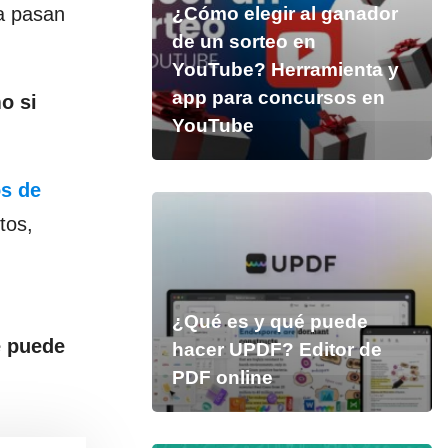
la pasan
¿Cómo elegir al ganador
de un sorteo en
YouTube? Herramienta y
app para concursos en
o si
YouTube
os de
tos,
¿Qué es y qué puede
e puede
hacer UPDF? Editor de
PDF online