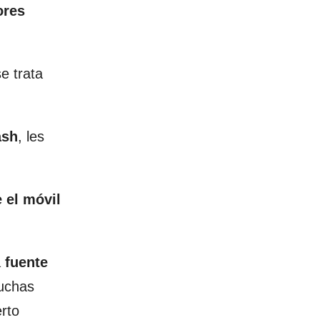
ores
e trata
ash
, les
e el móvil
a
fuente
uchas
erto