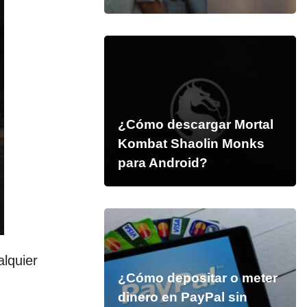
¿Cómo descargar Mortal
Kombat Shaolin Monks
para Android?
alquier
¿Cómo depositar o meter
dinero en PayPal sin