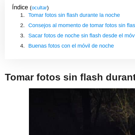
Índice
(
)
Tomar fotos sin flash durante la noche
Consejos al momento de tomar fotos sin flas
Sacar fotos de noche sin flash desde el móvi
Buenas fotos con el móvil de noche
Tomar fotos sin flash duran