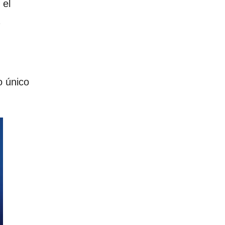
 el
o único