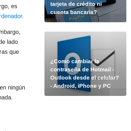
tarjeta de crédito ni
rgo, es
cuenta bancaria?
ordenador.
embargo,
de lado
uras que
¿Como cambiar la
contraseña de Hotmail -
Outlook desde el celular?
- Android, iPhone y PC
 en ningún
nada.