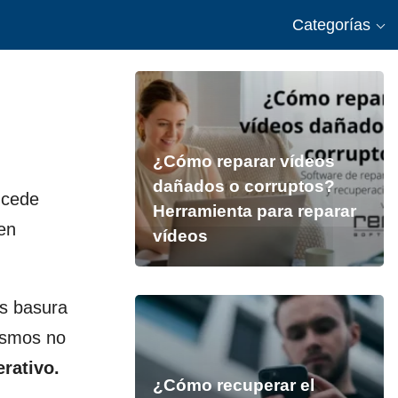
Categorías
¿Cómo reparar vídeos
dañados o corruptos?
ucede
Herramienta para reparar
en
vídeos
s basura
mismos no
erativo.
¿Cómo recuperar el