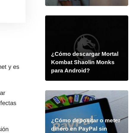
¿Cómo descargar Mortal
Kombat Shaolin Monks
net y es
para Android?
nar
fectas
¿Cómo depositar o meter
dinero en PayPal sin
sión