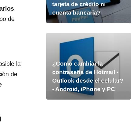
tarjeta de crédito ni
arios
cuenta bancaria?
po de
sible la
¿Como cambiar la
contraseña de Hotmail -
ción de
Outlook desde el celular?
e
- Android, iPhone y PC
n