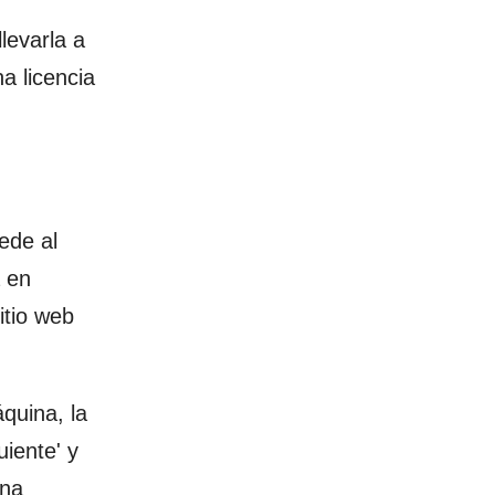
levarla a
a licencia
ede al
a en
itio web
quina, la
uiente' y
ona