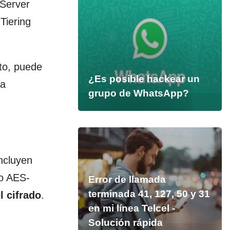
Server
Tiering
to, puede
¿Es posible hackear un
ra
grupo de WhatsApp?
ncluyen
o AES-
Error de llamada
terminada 41, 127, 50 y 31
l cifrado
.
en mi línea Telcel -
Solución rápida