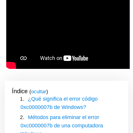
Índice
(
)
¿Qué significa el error código
0xc0000007b de Windows?
Métodos para eliminar el error
0xc0000007b de una computadora