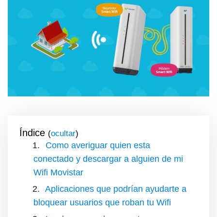
Índice
(
)
Como averiguar quien esta
conectado y descargar a alguien de mi
Wifi Movistar
Aplicaciones que podrían ayudarte a
bloquear usuarios que roban tu Wifi