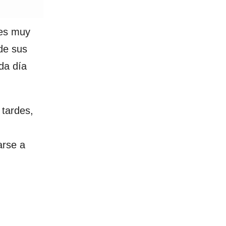
.
jes muy
de sus
da día
 tardes,
arse a