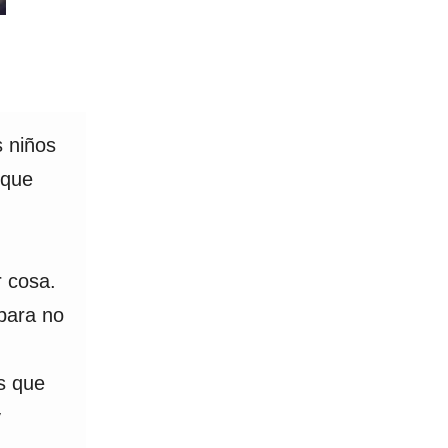
s niños
 que
r cosa.
 para no
s que
y