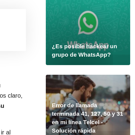
¿Es posible hackear un
grupo de WhatsApp?
u
os claro,
Error de llamada
su
terminada 41, 127, 50 y 31
en mi línea Telcel -
Solución rápida
r al