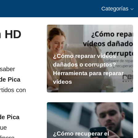
Categorías
n HD
¿Cómo reparar vídeos
dañados o corruptos?
 saber
Herramienta para reparar
de Pica
vídeos
rtidos con
de Pica
que
¿Cómo recuperar el