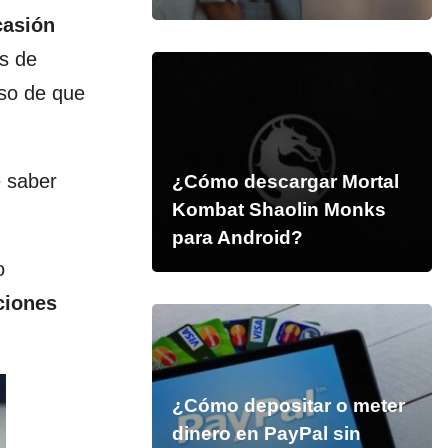
casión
es de
aso de que
e saber
¿Cómo descargar Mortal
Kombat Shaolin Monks
para Android?
o
ciones
¿Cómo depositar o meter
dinero en PayPal sin