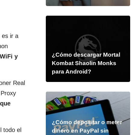
es ir a
hon
¿Cómo descargar Mortal
WiFi y
Kombat Shaolin Monks
para Android?
poner Real
 Proxy
 que
¿Cómo depositar o meter
 todo el
dinero en PayPal sin