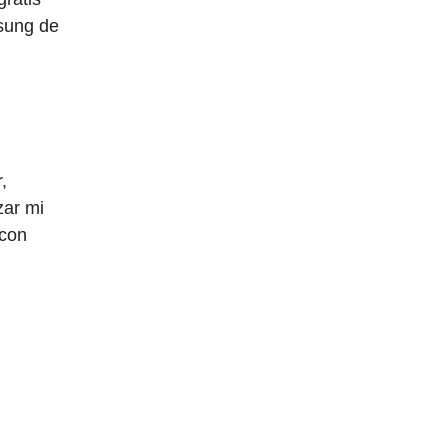
sung de
,
zar mi
con