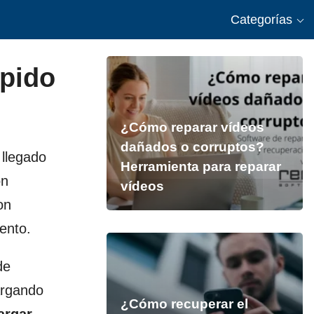
Categorías
ápido
¿Cómo reparar vídeos
dañados o corruptos?
 llegado
Herramienta para reparar
on
vídeos
on
ento.
de
argando
¿Cómo recuperar el