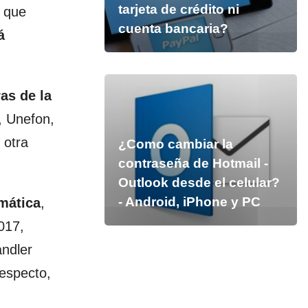
tarjeta de crédito ni
s que
cuenta bancaria?
á
as de la
, Unefon,
 otra
¿Como cambiar la
contraseña de Hotmail -
Outlook desde el celular?
- Android, iPhone y PC
mática
,
017,
andler
especto,