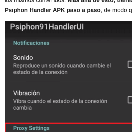
los mismos contenidos.
Más allá de esto, tie
Psiphon Handler APK paso a paso
, de modo qu