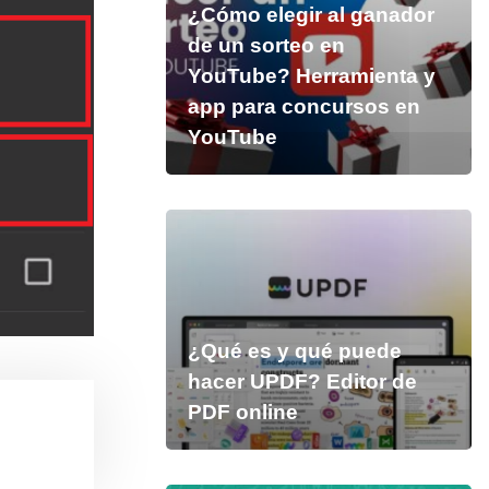
¿Cómo elegir al ganador
de un sorteo en
YouTube? Herramienta y
app para concursos en
YouTube
¿Qué es y qué puede
hacer UPDF? Editor de
PDF online